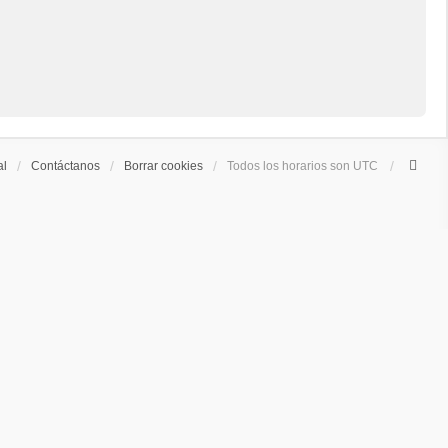
al
Contáctanos
Borrar cookies
Todos los horarios son
UTC