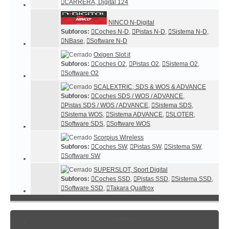
CARRERA, Digital 124
NINCO N-Digital
Subforos:
Coches N-D
,
Pistas N-D
,
Sistema N-D
,
NBase
,
Software N-D
Oxigen Slot.it
Subforos:
Coches O2
,
Pistas O2
,
Sistema O2
,
Software O2
SCALEXTRIC, SDS & WOS & ADVANCE
Subforos:
Coches SDS / WOS / ADVANCE
,
Pistas SDS / WOS / ADVANCE
,
Sistema SDS
,
Sistema WOS
,
Sistema ADVANCE
,
SLOTER
,
Software SDS
,
Software WOS
Scorpius Wireless
Subforos:
Coches SW
,
Pistas SW
,
Sistema SW
,
Software SW
SUPERSLOT, Sport Digital
Subforos:
Coches SSD
,
Pistas SSD
,
Sistema SSD
,
Software SSD
,
Takara Quattrox
Subforos