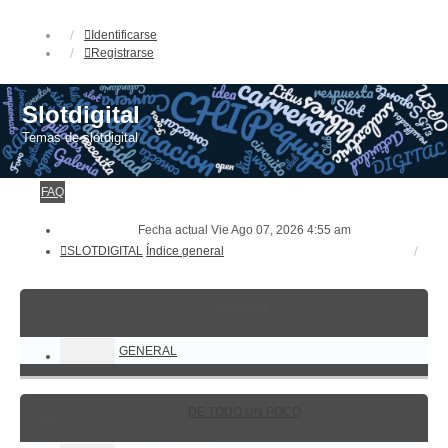
Identificarse
Registrarse
Slotdigital
Temas de slotdigital
FAQ
Fecha actual Vie Ago 07, 2026 4:55 am
SLOTDIGITAL
Índice general
Subforos
GENERAL
DE TODO UN POCO