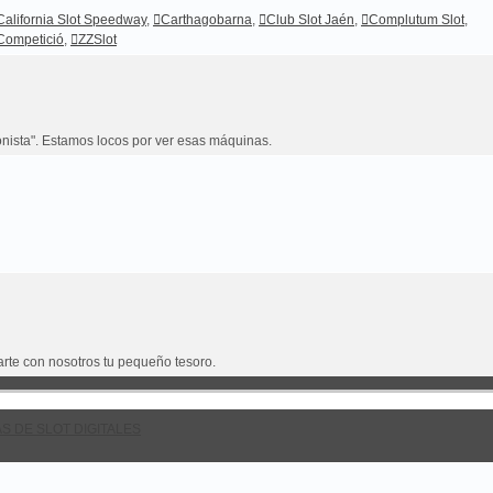
California Slot Speedway
,
Carthagobarna
,
Club Slot Jaén
,
Complutum Slot
,
Competició
,
ZZSlot
nista". Estamos locos por ver esas máquinas.
arte con nosotros tu pequeño tesoro.
S DE SLOT DIGITALES