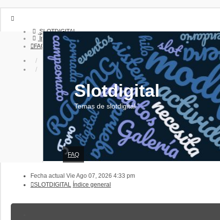
SLOTDIGITAL
Índice general
FAQ
Identificarse
Registrarse
Slotdigital
Temas de slotdigital
FAQ
Fecha actual Vie Ago 07, 2026 4:33 pm
SLOTDIGITAL
Índice general