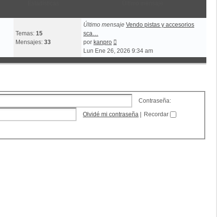
Estadísticas
Último mensaje
Último mensaje
Vendo pistas y accesorios
Temas:
15
sca…
Ver
Mensajes:
33
por
kanpro
último
Lun Ene 26, 2026 9:34 am
mensaje
Contraseña:
Olvidé mi contraseña
|
Recordar