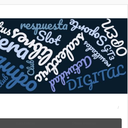
Estadísticas
Último mensaje