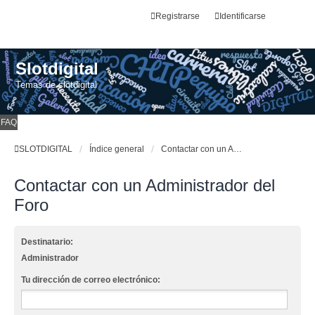
Registrarse
Identificarse
Slotdigital
Temas de slotdigital
FAQ
SLOTDIGITAL
Índice general
Contactar con un Administrador del Foro
Contactar con un Administrador del
Foro
Destinatario:
Administrador
Tu dirección de correo electrónico: