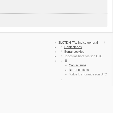
SLOTDIGITAL
Índice general
Contáctanos
Borrar cookies
Todos los horarios son
UTC
Contáctanos
Borrar cookies
Todos los horarios son
UTC