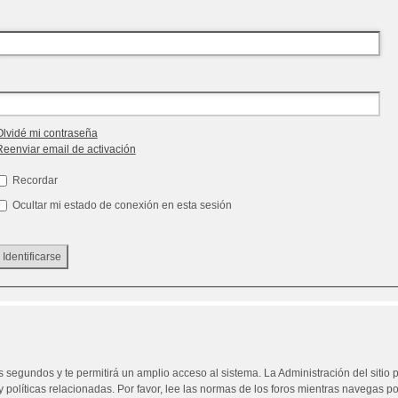
Olvidé mi contraseña
Reenviar email de activación
Recordar
Ocultar mi estado de conexión en esta sesión
os segundos y te permitirá un amplio acceso al sistema. La Administración del siti
 políticas relacionadas. Por favor, lee las normas de los foros mientras navegas por 