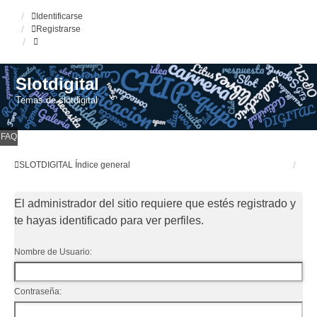
Identificarse
Registrarse
Slotdigital
Temas de slotdigital
FAQ
SLOTDIGITAL
Índice general
El administrador del sitio requiere que estés registrado y
te hayas identificado para ver perfiles.
Nombre de Usuario:
Contraseña: