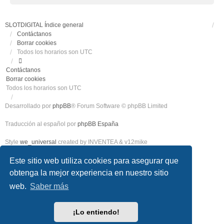
SLOTDIGITAL
Índice general
Contáctanos
Borrar cookies
Todos los horarios son
UTC
Contáctanos
Borrar cookies
Todos los horarios son
UTC
Desarrollado por
phpBB
® Forum Software © phpBB Limited
Traducción al español por
phpBB España
Style
we_universal
created by INVENTEA & v12mike
Este sitio web utiliza cookies para asegurar que
Privacidad
|
Condiciones
obtenga la mejor experiencia en nuestro sitio
web.
Saber más
¡Lo entiendo!