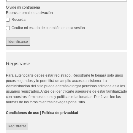
Olvidé mi contraseña
Reenviar email de activación
Recordar
Ocultar mi estado de conexión en esta sesión
Registrarse
Para autenticarte debes estar registrado. Registrarte te tomará solo unos
pocos segundos y te permitirá un amplio acceso al sistema. La
Administración del sitio puede además otorgar permisos adicionales a los
usuarios registrados. Antes de identificarte asegúrete de estar familiarizado
con nuestros términos de uso y políticas relacionadas. Por favor, lee las
normas de los foros mientras navegas por el sitio.
Condiciones de uso
|
Política de privacidad
Registrarse