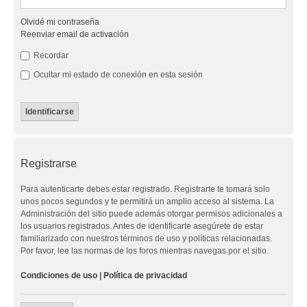
Olvidé mi contraseña
Reenviar email de activación
Recordar
Ocultar mi estado de conexión en esta sesión
Registrarse
Para autenticarte debes estar registrado. Registrarte te tomará solo
unos pocos segundos y te permitirá un amplio acceso al sistema. La
Administración del sitio puede además otorgar permisos adicionales a
los usuarios registrados. Antes de identificarte asegúrete de estar
familiarizado con nuestros términos de uso y políticas relacionadas.
Por favor, lee las normas de los foros mientras navegas por el sitio.
Condiciones de uso
|
Política de privacidad