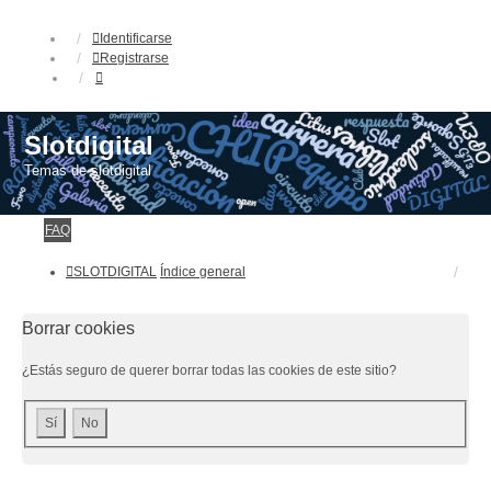
Identificarse
Registrarse
Slotdigital
Temas de slotdigital
FAQ
SLOTDIGITAL
Índice general
Borrar cookies
¿Estás seguro de querer borrar todas las cookies de este sitio?