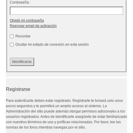
Contraseña:
Olvidé mi contraseña
Reenviar email de activación
Recordar
Ocultar mi estado de conexión en esta sesión
Registrarse
Para autenticarte debes estar registrado. Registrarte te tomará solo unos
pocos segundos y te permitirá un amplio acceso al sistema. La
Administración del sitio puede además otorgar permisos adicionales a los
usuarios registrados. Antes de identificarte asegúrete de estar familiarizado
con nuestros términos de uso y políticas relacionadas. Por favor, lee las
normas de los foros mientras navegas por el sitio.