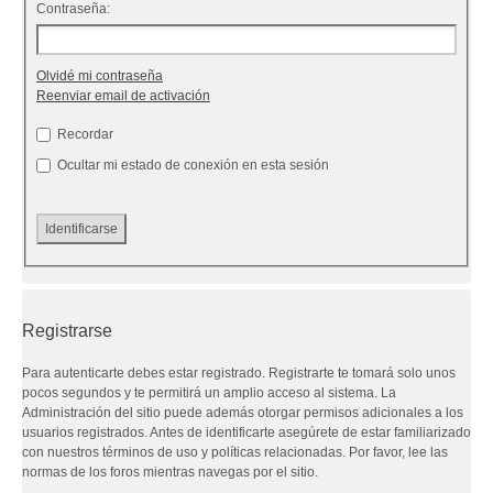
Contraseña:
Olvidé mi contraseña
Reenviar email de activación
Recordar
Ocultar mi estado de conexión en esta sesión
Registrarse
Para autenticarte debes estar registrado. Registrarte te tomará solo unos
pocos segundos y te permitirá un amplio acceso al sistema. La
Administración del sitio puede además otorgar permisos adicionales a los
usuarios registrados. Antes de identificarte asegúrete de estar familiarizado
con nuestros términos de uso y políticas relacionadas. Por favor, lee las
normas de los foros mientras navegas por el sitio.