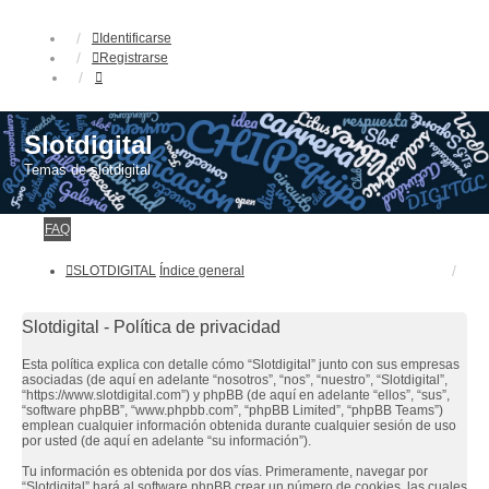
Identificarse
Registrarse
Slotdigital
Temas de slotdigital
FAQ
SLOTDIGITAL
Índice general
Slotdigital - Política de privacidad
Esta política explica con detalle cómo “Slotdigital” junto con sus empresas
asociadas (de aquí en adelante “nosotros”, “nos”, “nuestro”, “Slotdigital”,
“https://www.slotdigital.com”) y phpBB (de aquí en adelante “ellos”, “sus”,
“software phpBB”, “www.phpbb.com”, “phpBB Limited”, “phpBB Teams”)
emplean cualquier información obtenida durante cualquier sesión de uso
por usted (de aquí en adelante “su información”).
Tu información es obtenida por dos vías. Primeramente, navegar por
“Slotdigital” hará al software phpBB crear un número de cookies, las cuales