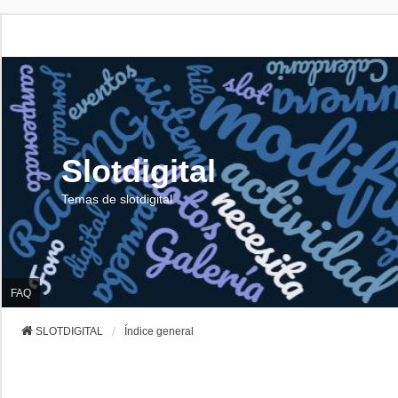
Slotdigital
Temas de slotdigital
FAQ
SLOTDIGITAL
Índice general