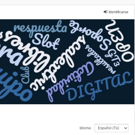
Identificarse
Idioma: