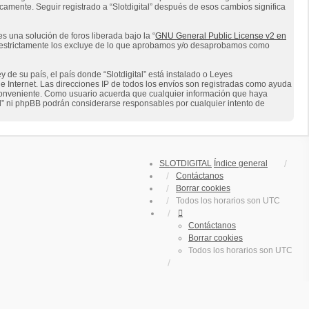
camente. Seguir registrado a “Slotdigital” después de esos cambios significa
 una solución de foros liberada bajo la “
GNU General Public License v2 en
PL estrictamente los excluye de lo que aprobamos y/o desaprobamos como
 de su país, el país donde “Slotdigital” está instalado o Leyes
 Internet. Las direcciones IP de todos los envíos son registradas como ayuda
s conveniente. Como usuario acuerda que cualquier información que haya
l” ni phpBB podrán considerarse responsables por cualquier intento de
SLOTDIGITAL
Índice general
Contáctanos
Borrar cookies
Todos los horarios son
UTC
Contáctanos
Borrar cookies
Todos los horarios son
UTC