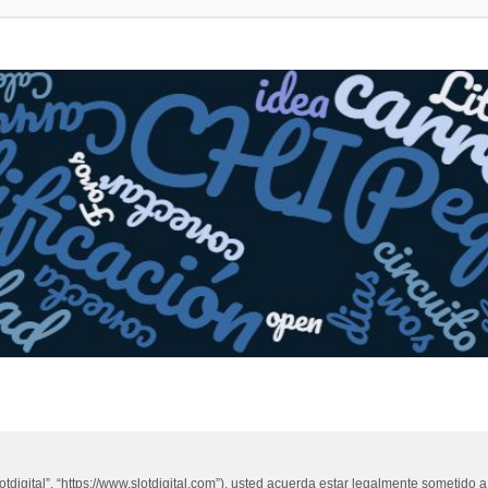
Slotdigital”, “https://www.slotdigital.com”), usted acuerda estar legalmente sometido 