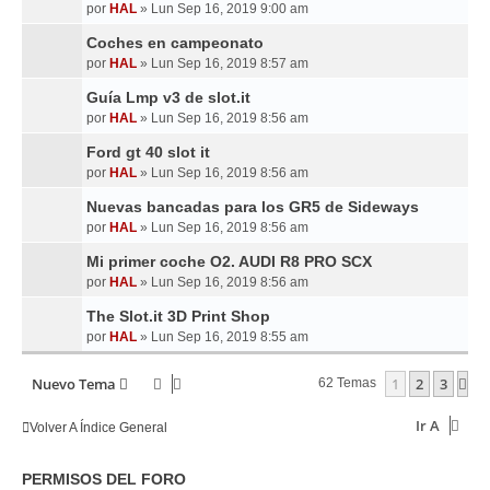
por
HAL
»
Lun Sep 16, 2019 9:00 am
Coches en campeonato
por
HAL
»
Lun Sep 16, 2019 8:57 am
Guía Lmp v3 de slot.it
por
HAL
»
Lun Sep 16, 2019 8:56 am
Ford gt 40 slot it
por
HAL
»
Lun Sep 16, 2019 8:56 am
Nuevas bancadas para los GR5 de Sideways
por
HAL
»
Lun Sep 16, 2019 8:56 am
Mi primer coche O2. AUDI R8 PRO SCX
por
HAL
»
Lun Sep 16, 2019 8:56 am
The Slot.it 3D Print Shop
por
HAL
»
Lun Sep 16, 2019 8:55 am
Nuevo Tema
1
2
3
Si
62 Temas
Ir A
Volver A Índice General
PERMISOS DEL FORO