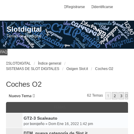
Registrarse
Identificarse
Slotdigital
Temas de slotdigital
FAQ
SLOTDIGITAL
Índice general
SISTEMAS DE SLOT DIGITALES
Oxigen Slot.it
Coches O2
Coches O2
Nuevo Tema
1
2
3
Si
62 Temas
TEMAS
GT2-3 Scaleauto
por
borojeño
»
Dom Ene 16, 2022 1:42 pm
DTM, nueva categoría de Slot.it