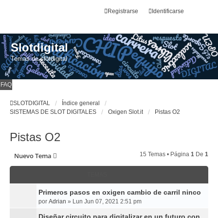
Registrarse
Identificarse
Slotdigital
Temas de slotdigital
FAQ
SLOTDIGITAL
Índice general
SISTEMAS DE SLOT DIGITALES
Oxigen Slot.it
Pistas O2
Pistas O2
15 Temas • Página
1
De
1
Nuevo Tema
TEMAS
Primeros pasos en oxigen cambio de carril ninco
por
Adrian
»
Lun Jun 07, 2021 2:51 pm
Diseñar circuito para digitalizar en un futuro con