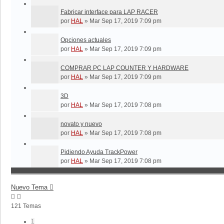
Fabricar interface para LAP RACER
por
HAL
»
Mar Sep 17, 2019 7:09 pm
Opciones actuales
por
HAL
»
Mar Sep 17, 2019 7:09 pm
COMPRAR PC LAP COUNTER Y HARDWARE
por
HAL
»
Mar Sep 17, 2019 7:09 pm
3D
por
HAL
»
Mar Sep 17, 2019 7:08 pm
novato y nuevo
por
HAL
»
Mar Sep 17, 2019 7:08 pm
Pidiendo Ayuda TrackPower
por
HAL
»
Mar Sep 17, 2019 7:08 pm
Nuevo Tema
121 Temas
1