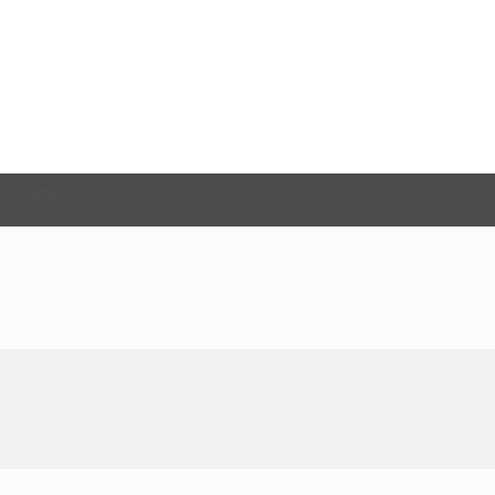
Temas