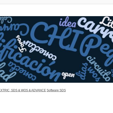
XTRIC, SDS & WOS & ADVANCE
Software SDS