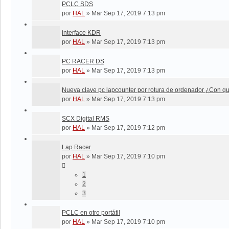
PCLC SDS
por
HAL
»
Mar Sep 17, 2019 7:13 pm
interface KDR
por
HAL
»
Mar Sep 17, 2019 7:13 pm
PC RACER DS
por
HAL
»
Mar Sep 17, 2019 7:13 pm
Nueva clave pc lapcounter por rotura de ordenador ¿Con qu
por
HAL
»
Mar Sep 17, 2019 7:13 pm
SCX Digital RMS
por
HAL
»
Mar Sep 17, 2019 7:12 pm
Lap Racer
por
HAL
»
Mar Sep 17, 2019 7:10 pm
1
2
3
PCLC en otro portátil
por
HAL
»
Mar Sep 17, 2019 7:10 pm