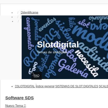
Identificarse
Registrarse
Slotdigital
Temas de slotdigital
FAQ
SLOTDIGITAL
Índice general
SISTEMAS DE SLOT DIGITALES
SCALE
Software SDS
Nuevo Tema