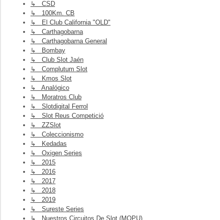
↳ CSD
↳ 100Km. CB
↳ El Club California "OLD"
↳ Carthagobarna
↳ Carthagobarna General
↳ Bombay
↳ Club Slot Jaén
↳ Complutum Slot
↳ Kmos Slot
↳ Analógico
↳ Moratros Club
↳ Slotdigital Ferrol
↳ Slot Reus Competició
↳ ZZSlot
↳ Coleccionismo
↳ Kedadas
↳ Oxigen Series
↳ 2015
↳ 2016
↳ 2017
↳ 2018
↳ 2019
↳ Sureste Series
↳ Nuestros Circuitos De Slot (MOPU)