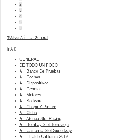
2
3
4
5
Siguiente
Volver A Índice General
Ir A
GENERAL
DE TODO UN POCO
↳ Banco De Pruebas
↳ Coches
↳ Dispositivos
↳ General
↳ Motores
↳ Software
↳ Chapa Y Pintura
↳ Clubs
↳ Ateneu Slot Racing
↳ Bombay Slot Torrevieja
↳ California Slot Speedway
↳ El Club California 2019