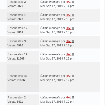
Respuestas:
3
Último mensaje
por
HAL
Vistas:
6020
Mar Sep 17, 2019 7:14 pm
Respuestas:
1
Último mensaje
por
HAL
Vistas:
5372
Mar Sep 17, 2019 7:13 pm
Respuestas:
12
Último mensaje
por
HAL
Vistas:
8861
Mar Sep 17, 2019 7:13 pm
Respuestas:
3
Último mensaje
por
HAL
Vistas:
5986
Mar Sep 17, 2019 7:13 pm
Respuestas:
19
Último mensaje
por
HAL
Vistas:
11665
Mar Sep 17, 2019 7:12 pm
Respuestas:
43
Último mensaje
por
HAL
Vistas:
21686
Mar Sep 17, 2019 7:12 pm
Respuestas:
2
Último mensaje
por
HAL
Vistas:
5411
Mar Sep 17, 2019 7:10 pm