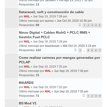
Último mensaje por
Jaceken
»
Vie Ago 29, 2025 7:32 am
Respuestas:
13
Datarace2, soft y construcción de cable
por
HAL
» Jue Sep 19, 2019 7:09 pm
Último mensaje por
quinux
»
Jue Oct 29, 2020 10:36 pm
Respuestas:
89
1
2
3
4
5
Ninco Digital + Cables RichG + PCLC RMS +
Gestión Fuel PCLC
por
HAL
» Jue Sep 19, 2019 7:26 pm
Último mensaje por
Isaackosan
»
Mié Oct 14, 2020 3:19 pm
Respuestas:
124
1
4
5
6
7
…
Como realizar carreras por mangas generadas por
PCLAP
por
HAL
» Jue Sep 19, 2019 7:35 pm
Último mensaje por
HAL
»
Jue Sep 19, 2019 7:36 pm
Respuestas:
15
MAARDS
por
HAL
» Jue Sep 19, 2019 7:32 pm
Último mensaje por
HAL
»
Jue Sep 19, 2019 7:35 pm
Respuestas:
71
1
2
3
4
BS Mod V1