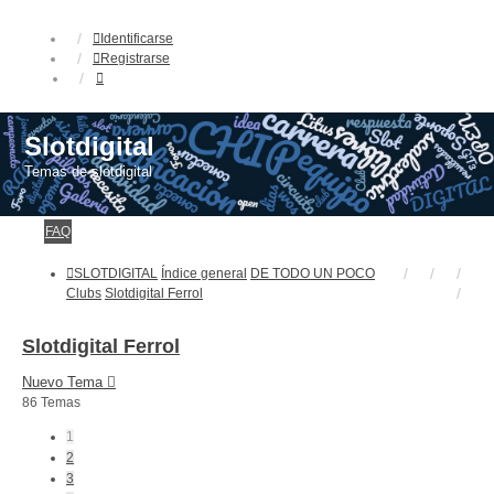
Identificarse
Registrarse
Slotdigital
Temas de slotdigital
FAQ
SLOTDIGITAL
Índice general
DE TODO UN POCO
Clubs
Slotdigital Ferrol
Slotdigital Ferrol
Nuevo Tema
86 Temas
1
2
3