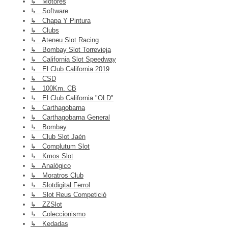
↳ Motores
↳ Software
↳ Chapa Y Pintura
↳ Clubs
↳ Ateneu Slot Racing
↳ Bombay Slot Torrevieja
↳ California Slot Speedway
↳ El Club California 2019
↳ CSD
↳ 100Km. CB
↳ El Club California "OLD"
↳ Carthagobarna
↳ Carthagobarna General
↳ Bombay
↳ Club Slot Jaén
↳ Complutum Slot
↳ Kmos Slot
↳ Analógico
↳ Moratros Club
↳ Slotdigital Ferrol
↳ Slot Reus Competició
↳ ZZSlot
↳ Coleccionismo
↳ Kedadas