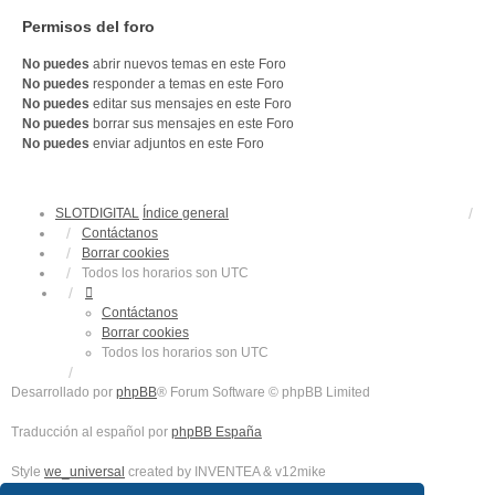
Permisos del foro
No puedes
abrir nuevos temas en este Foro
No puedes
responder a temas en este Foro
No puedes
editar sus mensajes en este Foro
No puedes
borrar sus mensajes en este Foro
No puedes
enviar adjuntos en este Foro
SLOTDIGITAL
Índice general
Contáctanos
Borrar cookies
Todos los horarios son
UTC
Contáctanos
Borrar cookies
Todos los horarios son
UTC
Desarrollado por
phpBB
® Forum Software © phpBB Limited
Traducción al español por
phpBB España
Style
we_universal
created by INVENTEA & v12mike