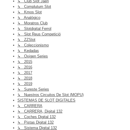
↳ Club Slot Jaén
↳ Complutum Slot
↳ Kmos Slot
↳ Analógico
↳ Moratros Club
↳ Slotdigital Ferrol
↳ Slot Reus Competició
↳ ZZSlot
↳ Coleccionismo
↳ Kedadas
↳ Oxigen Series
↳ 2015
↳ 2016
↳ 2017
↳ 2018
↳ 2019
↳ Sureste Series
↳ Nuestros Circuitos De Slot (MOPU)
SISTEMAS DE SLOT DIGITALES
↳ CARRERA
↳ CARRERA, Digital 132
↳ Coches Digital 132
↳ Pistas Digital 132
↳ Sistema Digital 132