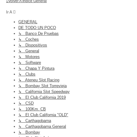
Volver A Índice General
Ir A
GENERAL
DE TODO UN POCO
↳ Banco De Pruebas
↳ Coches
↳ Dispositivos
↳ General
↳ Motores
↳ Software
↳ Chapa Y Pintura
↳ Clubs
↳ Ateneu Slot Racing
↳ Bombay Slot Torrevieja
↳ California Slot Speedway
↳ El Club California 2019
↳ CSD
↳ 100Km. CB
↳ El Club California "OLD"
↳ Carthagobarna
↳ Carthagobarna General
↳ Bombay