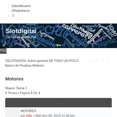
Identificarse
Registrarse
Slotdigital
Temas de slotdigital
FAQ
SLOTDIGITAL
Índice general
DE TODO UN POCO
Banco de Pruebas
Motores
Motores
Nuevo Tema
9 Temas • Página
1
De
1
Temas
MOTORES
por
HAL
»
Mié Nov 06, 2019 11:48 pm