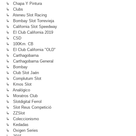
↳ Chapa Y Pintura
↳ Clubs
↳ Ateneu Slot Racing
↳ Bombay Slot Torrevieja
↳ California Slot Speedway
↳ El Club California 2019
↳ CSD
↳ 100Km. CB
↳ El Club California "OLD"
↳ Carthagobarna
↳ Carthagobarna General
↳ Bombay
↳ Club Slot Jaén
↳ Complutum Slot
↳ Kmos Slot
↳ Analógico
↳ Moratros Club
↳ Slotdigital Ferrol
↳ Slot Reus Competició
↳ ZZSlot
↳ Coleccionismo
↳ Kedadas
↳ Oxigen Series