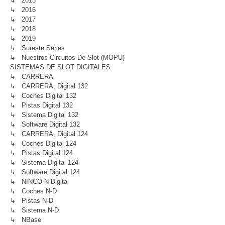
↳ 2015
↳ 2016
↳ 2017
↳ 2018
↳ 2019
↳ Sureste Series
↳ Nuestros Circuitos De Slot (MOPU)
SISTEMAS DE SLOT DIGITALES
↳ CARRERA
↳ CARRERA, Digital 132
↳ Coches Digital 132
↳ Pistas Digital 132
↳ Sistema Digital 132
↳ Software Digital 132
↳ CARRERA, Digital 124
↳ Coches Digital 124
↳ Pistas Digital 124
↳ Sistema Digital 124
↳ Software Digital 124
↳ NINCO N-Digital
↳ Coches N-D
↳ Pistas N-D
↳ Sistema N-D
↳ NBase