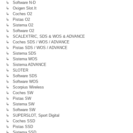
↳ Software N-D
↳ Oxigen Slot.it
↳ Coches O2
↳ Pistas O2
↳ Sistema O2
↳ Software O2
↳ SCALEXTRIC, SDS & WOS & ADVANCE
↳ Coches SDS / WOS / ADVANCE
↳ Pistas SDS / WOS / ADVANCE
↳ Sistema SDS
↳ Sistema WOS
↳ Sistema ADVANCE
↳ SLOTER
↳ Software SDS
↳ Software WOS
↳ Scorpius Wireless
↳ Coches SW
↳ Pistas SW
↳ Sistema SW
↳ Software SW
↳ SUPERSLOT, Sport Digital
↳ Coches SSD
↳ Pistas SSD
↳ Sistema SSD