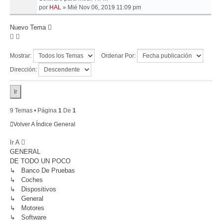
por
HAL
»
Mié Nov 06, 2019 11:09 pm
Nuevo Tema
Mostrar:
Ordenar Por:
Dirección:
9 Temas • Página
1
De
1
Volver A Índice General
Ir A
GENERAL
DE TODO UN POCO
↳ Banco De Pruebas
↳ Coches
↳ Dispositivos
↳ General
↳ Motores
↳ Software