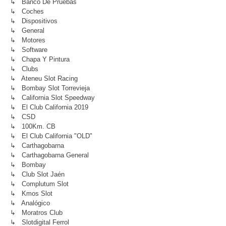
↳ Banco De Pruebas
↳ Coches
↳ Dispositivos
↳ General
↳ Motores
↳ Software
↳ Chapa Y Pintura
↳ Clubs
↳ Ateneu Slot Racing
↳ Bombay Slot Torrevieja
↳ California Slot Speedway
↳ El Club California 2019
↳ CSD
↳ 100Km. CB
↳ El Club California "OLD"
↳ Carthagobarna
↳ Carthagobarna General
↳ Bombay
↳ Club Slot Jaén
↳ Complutum Slot
↳ Kmos Slot
↳ Analógico
↳ Moratros Club
↳ Slotdigital Ferrol