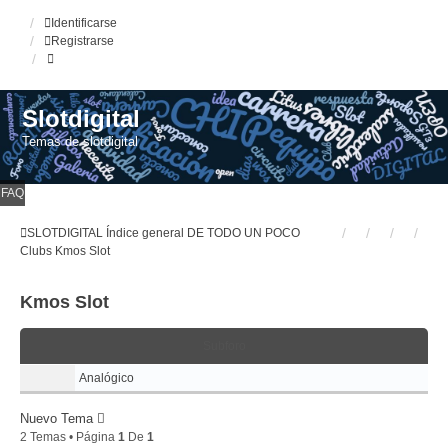
Identificarse
Registrarse
Slotdigital
Temas de slotdigital
FAQ
SLOTDIGITAL
Índice general
DE TODO UN POCO
Clubs
Kmos Slot
Kmos Slot
Subforo
Analógico
Nuevo Tema
2 Temas • Página
1
De
1