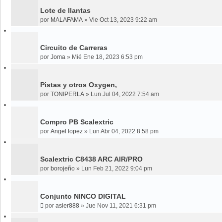
Lote de llantas
por
MALAFAMA
»
Vie Oct 13, 2023 9:22 am
Circuito de Carreras
por
Joma
»
Mié Ene 18, 2023 6:53 pm
Pistas y otros Oxygen,
por
TONIPERLA
»
Lun Jul 04, 2022 7:54 am
Compro PB Scalextric
por
Angel lopez
»
Lun Abr 04, 2022 8:58 pm
Scalextric C8438 ARC AIR/PRO
por
borojeño
»
Lun Feb 21, 2022 9:04 pm
Conjunto NINCO DIGITAL
por
asier888
»
Jue Nov 11, 2021 6:31 pm