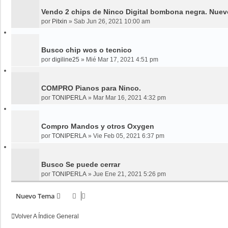
Vendo 2 chips de Ninco Digital bombona negra. Nuevo
por
Pitxin
»
Sab Jun 26, 2021 10:00 am
Busco chip wos o tecnico
por
digiline25
»
Mié Mar 17, 2021 4:51 pm
COMPRO Pianos para Ninco.
por
TONIPERLA
»
Mar Mar 16, 2021 4:32 pm
Compro Mandos y otros Oxygen
por
TONIPERLA
»
Vie Feb 05, 2021 6:37 pm
Busco Se puede cerrar
por
TONIPERLA
»
Jue Ene 21, 2021 5:26 pm
Nuevo Tema
Volver A Índice General