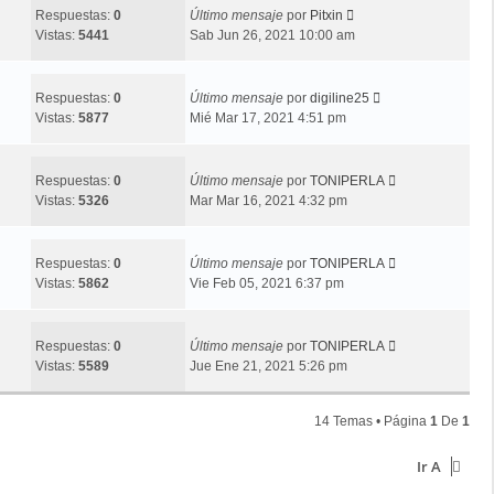
Respuestas:
0
Último mensaje
por
Pitxin
Vistas:
5441
Sab Jun 26, 2021 10:00 am
Respuestas:
0
Último mensaje
por
digiline25
Vistas:
5877
Mié Mar 17, 2021 4:51 pm
Respuestas:
0
Último mensaje
por
TONIPERLA
Vistas:
5326
Mar Mar 16, 2021 4:32 pm
Respuestas:
0
Último mensaje
por
TONIPERLA
Vistas:
5862
Vie Feb 05, 2021 6:37 pm
Respuestas:
0
Último mensaje
por
TONIPERLA
Vistas:
5589
Jue Ene 21, 2021 5:26 pm
14 Temas • Página
1
De
1
Ir A