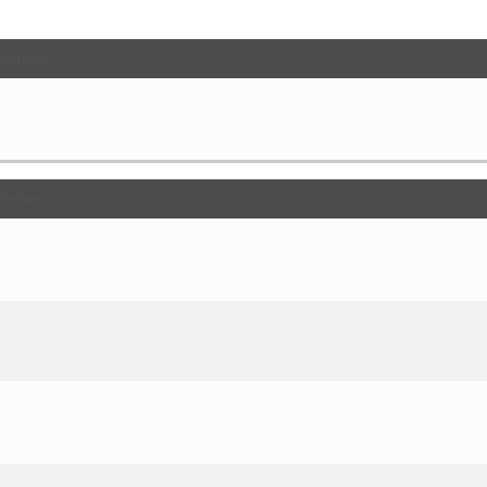
nuncios
Temas