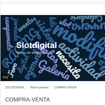
Slotdigital
Temas de slotdigital
FAQ
SLOTDIGITAL
Índice general
COMPRA-VENTA
COMPRA-VENTA