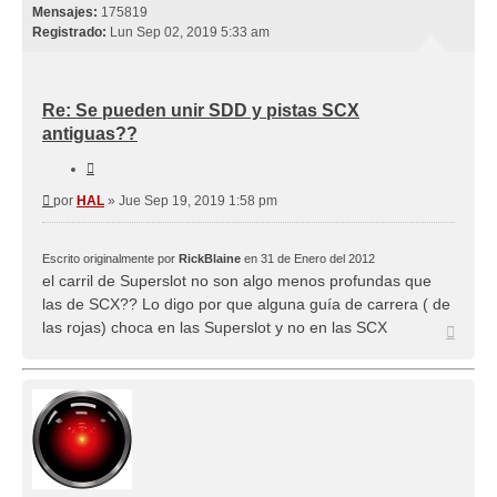
Mensajes:
175819
Registrado:
Lun Sep 02, 2019 5:33 am
Re: Se pueden unir SDD y pistas SCX
antiguas??
Citar
Mensaje
por
HAL
»
Jue Sep 19, 2019 1:58 pm
Escrito originalmente por
RickBlaine
en 31 de Enero del 2012
el carril de Superslot no son algo menos profundas que
las de SCX?? Lo digo por que alguna guía de carrera ( de
las rojas) choca en las Superslot y no en las SCX
Arriba