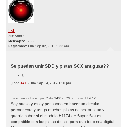
HAL
Site Admin
Mensajes:
175819
Registrado:
Lun Sep 02, 2019 5:33 am
Se pueden unir SDD y pistas SCX antiguas??
Citar
Mensaje
por
HAL
»
Jue Sep 19, 2019 1:58 pm
Escrito originalmente por
Pedro2408
en 23 de Enero del 2012
Soy nuevo y estoy pensando en hacer un circuito
permanente y tengo muchas pistas de scx antiguo y
querria saber si el modelo H1174 de Super Slot es
compatible con las pistas de scx para que todo sea digital.