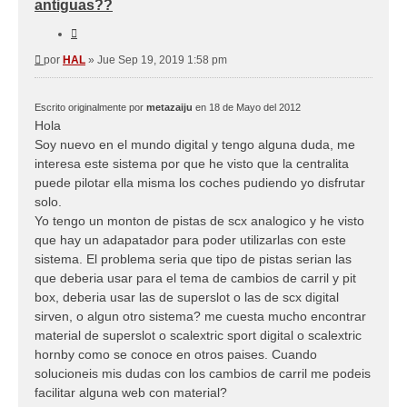
antiguas??
Citar
Mensaje
por
HAL
»
Jue Sep 19, 2019 1:58 pm
Escrito originalmente por
metazaiju
en 18 de Mayo del 2012
Hola
Soy nuevo en el mundo digital y tengo alguna duda, me
interesa este sistema por que he visto que la centralita
puede pilotar ella misma los coches pudiendo yo disfrutar
solo.
Yo tengo un monton de pistas de scx analogico y he visto
que hay un adapatador para poder utilizarlas con este
sistema. El problema seria que tipo de pistas serian las
que deberia usar para el tema de cambios de carril y pit
box, deberia usar las de superslot o las de scx digital
sirven, o algun otro sistema? me cuesta mucho encontrar
material de superslot o scalextric sport digital o scalextric
hornby como se conoce en otros paises. Cuando
solucioneis mis dudas con los cambios de carril me podeis
facilitar alguna web con material?