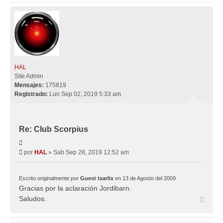
HAL
Site Admin
Mensajes:
175819
Registrado:
Lun Sep 02, 2019 5:33 am
Re: Club Scorpius
Citar
Mensaje
por
HAL
»
Sab Sep 28, 2019 12:52 am
Escrito originalmente por
Guest txarlix
en 13 de Agosto del 2009
Gracias por la aclaración Jordibarn.
Saludos.
Arriba