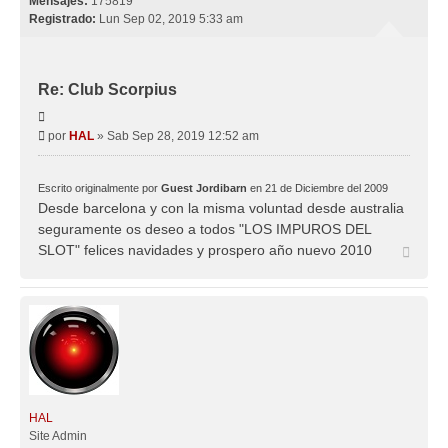
Mensajes:
175819
Registrado:
Lun Sep 02, 2019 5:33 am
Re: Club Scorpius
Citar
Mensaje
por
HAL
»
Sab Sep 28, 2019 12:52 am
Escrito originalmente por
Guest Jordibarn
en 21 de Diciembre del 2009
Desde barcelona y con la misma voluntad desde australia
seguramente os deseo a todos "LOS IMPUROS DEL
SLOT" felices navidades y prospero año nuevo 2010
Arriba
HAL
Site Admin