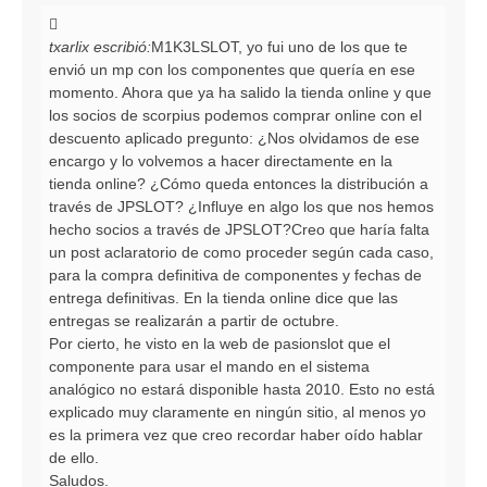
txarlix escribió:
M1K3LSLOT, yo fui uno de los que te
envió un mp con los componentes que quería en ese
momento. Ahora que ya ha salido la tienda online y que
los socios de scorpius podemos comprar online con el
descuento aplicado pregunto: ¿Nos olvidamos de ese
encargo y lo volvemos a hacer directamente en la
tienda online? ¿Cómo queda entonces la distribución a
través de JPSLOT? ¿Influye en algo los que nos hemos
hecho socios a través de JPSLOT?Creo que haría falta
un post aclaratorio de como proceder según cada caso,
para la compra definitiva de componentes y fechas de
entrega definitivas. En la tienda online dice que las
entregas se realizarán a partir de octubre.
Por cierto, he visto en la web de pasionslot que el
componente para usar el mando en el sistema
analógico no estará disponible hasta 2010. Esto no está
explicado muy claramente en ningún sitio, al menos yo
es la primera vez que creo recordar haber oído hablar
de ello.
Saludos.