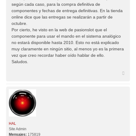
según cada caso, para la compra definitiva de
componentes y fechas de entrega definitivas. En la tienda
online dice que las entregas se realizarán a partir de
octubre.
Por cierto, he visto en la web de pasionslot que el
componente para usar el mando en el sistema analógico
no estará disponible hasta 2010. Esto no está explicado
muy claramente en ningún sitio, al menos yo es la primera
vez que creo recordar haber oído hablar de ello.
Saludos.
Arriba
HAL
Site Admin
Mensajes:
175819