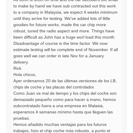
to make by hand we have sub contracted out this work
to a company in Malaysia, we expect 4 weeks minimum
until they arrive for testing. We've added lots of little
goodies for future works, made the car chip more
robust, tuned the radio aspect and more. Things have
been difficult as John has a huge worl load this month.
Disadvantage of course is the time factor. We now
estimate testing will be complete end of November. If all
goes well we can order in late Nov for a January
delivery.
Rick
Hola chicos,
Ayer ordenamos 20 de las últimas versiones de los LB,
chips de coche y las placas del controlador.
Como Juan va mal de tiempo y los chips del coche son
demasiado pequeño como para hacer a mano, hemos
subcontratado fuera a una empresa en Malasia,
esperamos 4 semanas mínimo hasta que lleguen las
pruebas.
Hemos añadido muchas ventajas para los futuros
trabajos, hizo el chip coche más robusto, a punto el